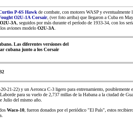
Curtiss P-6S Hawk
de combate, con motores WASP y eventualmente lle
Vought O2U-1A Corsair
, (ver foto arriba) que llegaron a Cuba en M
O2U-3A
, seguidos por más durante el período de 1933-34, con los ser
e los aviones modelo
O2U-3A
.
ano. Las diferentes versiones del
tar cubana junto a los Corsair
32
9-20-21-22) y un Aeronca C-3 ligero para entrenamiento, posiblemente e
Laborde para su vuelo de 2,737 millas de la Habana a la ciudad de Gua
de Julio del mismo año.
dos
Waco-10
, fueron donados por el periódico "El País", estos recibiero
a.