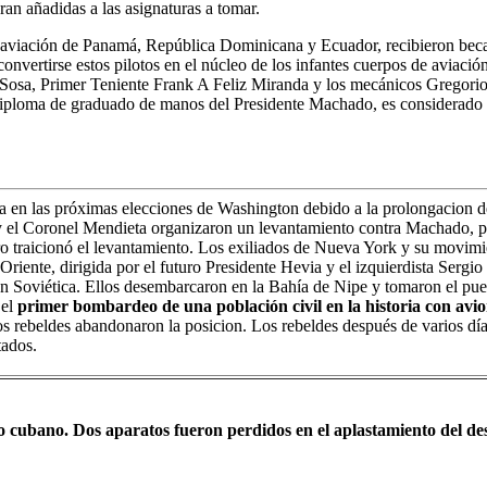
an añadidas a las asignaturas a tomar.
de aviación de Panamá, República Dominicana y Ecuador, recibieron beca
nvertirse estos pilotos en el núcleo de los infantes cuerpos de aviació
o Sosa, Primer Teniente Frank A Feliz Miranda y los mecánicos Gregori
diploma de graduado de manos del Presidente Machado, es considerado 
a en las próximas elecciones de Washington debido a la prolongacion d
 el Coronel Mendieta organizaron un levantamiento contra Machado, p
o traicionó el levantamiento. Los exiliados de Nueva York y su movim
 Oriente, dirigida por el futuro Presidente Hevia y el izquierdista Serg
ón Soviética. Ellos desembarcaron en la Bahía de Nipe y tomaron el pue
 el
primer bombardeo de una población civil en la historia con avi
 rebeldes abandonaron la posicion. Los rebeldes después de varios día
tados.
cubano. Dos aparatos fueron perdidos en el aplastamiento del d