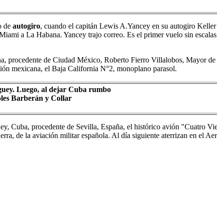
lo de
autogiro
, cuando el capitán Lewis A.Yancey en su autogiro Kelle
e Miami a La Habana. Yancey trajo correo. Es el primer vuelo sin escal
na, procedente de Ciudad México, Roberto Fierro Villalobos, Mayor de
ción mexicana, el Baja California N°2, monoplano parasol.
guey. Luego, al dejar Cuba rumbo
oles Barberán y Collar
y, Cuba, procedente de Sevilla, España, el histórico avión "Cuatro Vien
rra, de la aviación militar española. Al día siguiente aterrizan en el 