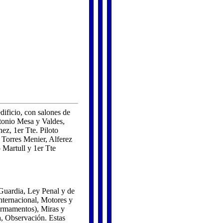
ificio, con salones de
ntonio Mesa y Valdes,
ez, 1er Tte. Piloto
 Torres Menier, Alferez
 Martull y 1er Tte
 Guardia, Ley Penal y de
nternacional, Motores y
Armamentos), Miras y
, Observación. Estas