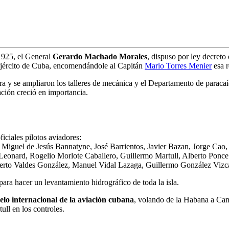
1925, el General
Gerardo Machado Morales
, dispuso por ley decreto
Ejército de Cuba, encomendándole al Capitán
Mario Torres Menier
esa r
tura y se ampliaron los talleres de mecánica y el Departamento de paraca
ación creció en importancia.
iciales pilotos aviadores:
 Miguel de Jesús Bannatyne, José Barrientos, Javier Bazan, Jorge Cao
eonard, Rogelio Morlote Caballero, Guillermo Martull, Alberto Ponc
berto Valdes González, Manuel Vidal Lazaga, Guillermo González Vizc
 hacer un levantamiento hidrográfico de toda la isla.
lo internacional de la aviación cubana
, volando de la Habana a Ca
ull en los controles.