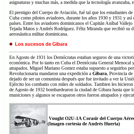
asignaturas y muchas más, a medida que la tecnología avanzaba, er
El prestigio del Cuerpo de Aviación, fué tal que los estudiantes 
Cuba como pilotos aviadores, durante los años 1930 y 1931 y así co
países. Entre los aviadores dominicanos el Capitán Aníbal Vallej
Tejada Matos y Andrés Rodríguez. Féliz Miranda que recibió su 
aeronáutica militar dominicana.
Los sucesos de Gibara
En Agosto de 1931 los Demócratas estaban seguros de una victori
económica. Por lo tanto en Cuba el Demócrata General Menocal y
atrapados. Miguel Mariano Gomez estaba supuesto a seguirlos per
Revolucionaria mandaron una expedición a
Gibara
, Provincia de
dejado de ser un comunista después que fue invitado a ver la Uni
Ejército los combatio con miles de soldados. Tambien les hicieron
de Agosto de 1932 bombardearon la ciudad de Gibara hasta que los
municiones y algunos se escaparon otros fueron atrapados y ejecu
Vought O2U-1A Corasir del Cuerpo Aéreo 
(Imagen cortesía de Andrés Huerta)