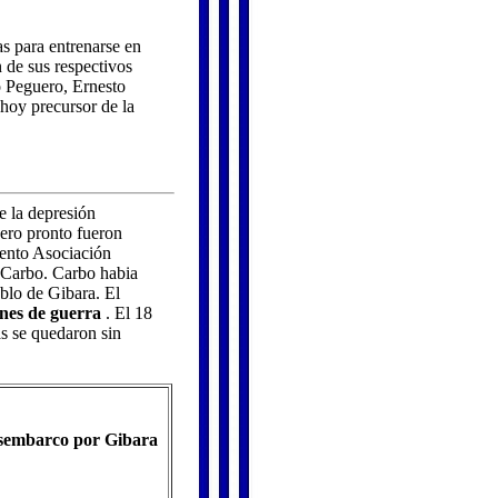
s para entrenarse en
n de sus respectivos
o Peguero, Ernesto
hoy precursor de la
e la depresión
ero pronto fueron
iento Asociación
io Carbo. Carbo habia
blo de Gibara. El
ones de guerra
. El 18
s se quedaron sin
esembarco por Gibara