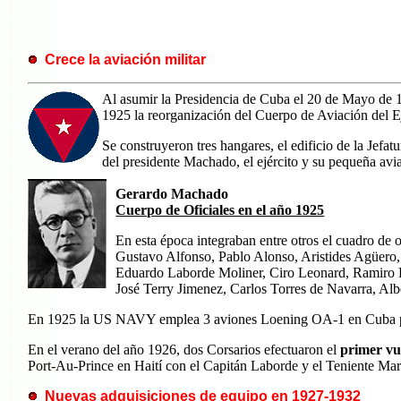
Crece la aviación militar
Al asumir la Presidencia de Cuba el 20 de Mayo de 
1925 la reorganización del Cuerpo de Aviación del 
Se construyeron tres hangares, el edificio de la Jefa
del presidente Machado, el ejército y su pequeña avi
Gerardo Machado
Cuerpo de Oficiales en el año 1925
En esta época integraban entre otros el cuadro de of
Gustavo Alfonso, Pablo Alonso, Aristides Agüero,
Eduardo Laborde Moliner, Ciro Leonard, Ramiro L
José Terry Jimenez, Carlos Torres de Navarra, Al
En 1925 la US NAVY emplea 3 aviones Loening OA-1 en Cuba para
En el verano del año 1926, dos Corsarios efectuaron el
primer vue
Port-Au-Prince en Haití con el Capitán
Laborde y el Teniente Mart
Nuevas adquisiciones de equipo en 1927-1932