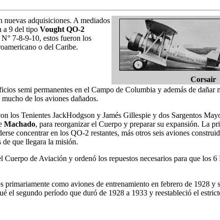
n nuevas adquisiciones. A mediados
 a 9 del tipo
Vought QO-2
 N° 7-8-9-10, estos fueron los
troamericano o del Caribe.
Corsair
dificios semi permanentes en el Campo de Columbia y además de dañar m
 mucho de los aviones dañados.
 con los Tenientes JackHodgson y Jamés Gillespie y dos Sargentos May
te
Machado
, para reorganizar el Cuerpo y preparar su expansión. La 
oderse concentrar en los QO-2 restantes, más otros seis aviones constru
de que llegara la misión.
l Cuerpo de Aviación y ordenó los repuestos necesarios para que los 6 
s primariamente como aviones de entrenamiento en febrero de 1928 y 
fué el segundo período que duró de 1928 a 1933 y reestableció el estric