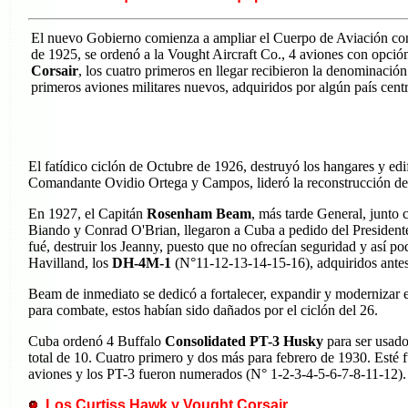
El nuevo Gobierno comienza a ampliar el Cuerpo de Aviación co
de 1925, se ordenó a la Vought Aircraft Co., 4 aviones con opción
Corsair
, los cuatro primeros en llegar recibieron la denominación
primeros aviones militares nuevos, adquiridos por algún país cen
El fatídico ciclón de Octubre de 1926, destruyó los hangares y e
Comandante Ovidio Ortega y Campos, lideró la reconstrucción de
En 1927, el Capitán
Rosenham Beam
, más tarde General, junto
Biando y Conrad O'Brian, llegaron a Cuba a pedido del Presiden
fué, destruir los Jeanny, puesto que no ofrecían seguridad y así p
Havilland, los
DH-4M-1
(N°11-12-13-14-15-16), adquiridos antes 
Beam de inmediato se dedicó a fortalecer, expandir y modernizar e
para combate, estos habían sido dañados por el ciclón del 26.
Cuba ordenó 4 Buffalo
Consolidated PT-3 Husky
para ser usado
total de 10. Cuatro primero y dos más para febrero de 1930. Esté 
aviones y los PT-3 fueron numerados (N° 1-2-3-4-5-6-7-8-11-12).
Los Curtiss Hawk y Vought Corsair