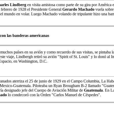
arles Lindberg
en visita amistosa como parte de su gira por América e
 febrero de 1928 el Presidente General
Gerardo Machado
vuela sobr
 del mundo en volar. Luego Machado volando de tripulante hizo una bar
 con las banderas americanas
 muchos países en su avión y como recuerdo de sus visitas, se pintaba l
te viaje, Lindbergh retiró su avión "Spirit of St. Louis" y lo donó al I
 Espacio, en Washington, D.C.
ranados aterriza el 25 de junio de 1929 en el Campo Columbia, La Hab
- Mexico-Guatemala. Piloteaba un Ryan Brougham B-2 llamado "Guate
ía designado jefe del Cuerpo de Aviación Militar de
Guatemala
. En L
ado
lo condecoró con la Orden "Carlos Manuel de Céspedes".