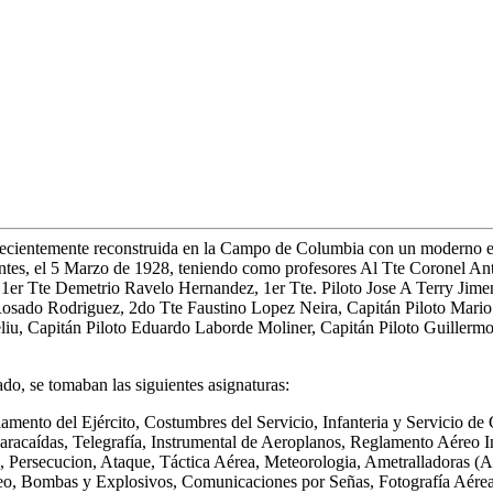
recientemente reconstruida en la Campo de Columbia con un moderno ed
udiantes, el 5 Marzo de 1928, teniendo como profesores Al Tte Coronel A
er Tte Demetrio Ravelo Hernandez, 1er Tte. Piloto Jose A Terry Jimen
 Rosado Rodriguez, 2do Tte Faustino Lopez Neira, Capitán Piloto Mario
liu, Capitán Piloto Eduardo Laborde Moliner, Capitán Piloto Guillermo
do, se tomaban las siguientes asignaturas:
lamento del Ejército, Costumbres del Servicio, Infanteria y Servicio de
racaídas, Telegrafía, Instrumental de Aeroplanos, Reglamento Aéreo I
 Persecucion, Ataque, Táctica Aérea, Meteorologia, Ametralladoras (
eo, Bombas y Explosivos, Comunicaciones por Señas, Fotografía Aérea