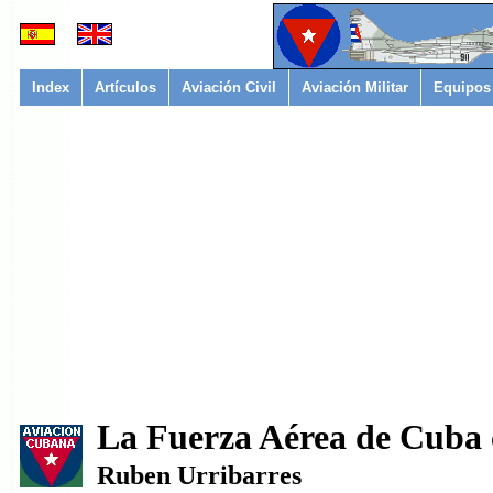
Index
Artículos
Aviación Civil
Aviación Militar
Equipos
La Fuerza Aérea de Cuba c
Ruben Urribarres