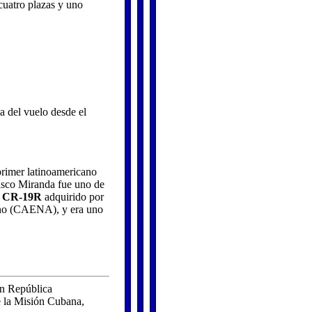
cuatro plazas y uno
a del vuelo desde el
 primer latinoamericano
isco Miranda fue uno de
t CR-19R
adquirido por
cano (CAENA), y era uno
en República
e la Misión Cubana,