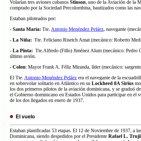
Volarían tres aviones cubanos
Stinson
, uno de la Aviación de la
comprado por la Sociedad Precolombina, bautizados como las nave
Estaban piloteados por:
-
Santa María:
Tte.
Antonio Menéndez Peláez
, navegante (mecá
-
La Niña:
Tte. Feliciano Risetch Amat (mecánico: Roberto Med
-
La Pinta:
Tte.Alfredo (Fillo) Jiménez Alum (mecánico: Pedro Cas
último avión.
-
Colon
: Mayor
Frank A. Féliz Miranda, líder (mecánico: sargent
El Tte.
Antonio Menéndez Peláez
era el navegante de la escuadril
en sobrevolar solitario en Atlántico en su
Lockheed 8A Sirius
mon
los dos primeros pilotos de la aviación dominicana, y se graduó d
el Gobierno dominicano en Estados Unidos para participar en el 
de los dos llegados en enero de 1937.
El vuelo
Estaban planificadas 53 etapas. El 12 de Noviembre de 1937, a la
Dominicana, siendo despedidos por el Presidente
Rafael L. Truji