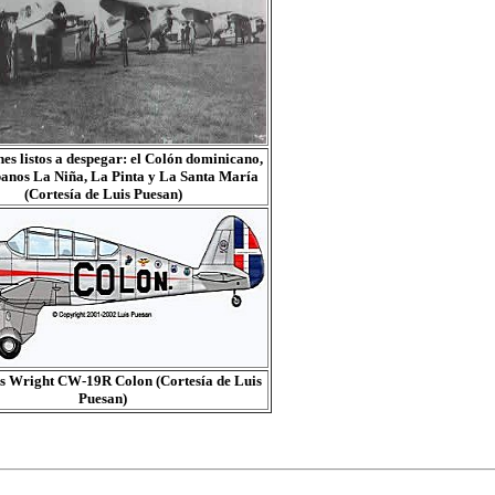
es listos a despegar: el Colón dominicano,
banos La Niña, La Pinta y La Santa María
(Cortesía de Luis Puesan)
ss Wright CW-19R Colon (Cortesía de Luis
Puesan)