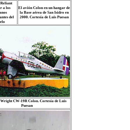
 Reliant
r a los
El avión Colon en un hangar de
anos
la Base aérea de San Isidro en
antes del
2000. Cortesía de Luis Puesan
elo
 Wright CW-19R Colon. Cortesía de Luis
Puesan