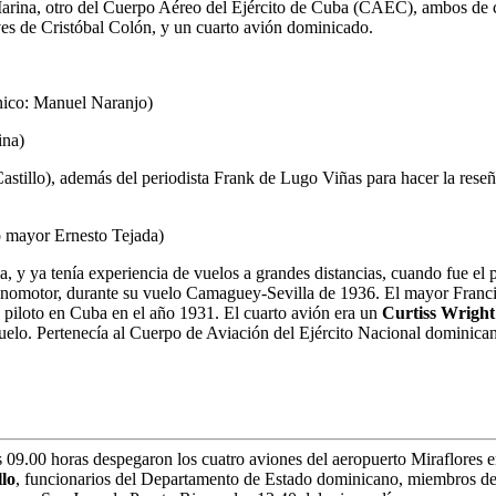
 Marina, otro del Cuerpo Aéreo del Ejército de Cuba (CAEC), ambos de 
s de Cristóbal Colón, y un cuarto avión dominicado.
nico: Manuel Naranjo)
ina)
tillo), además del periodista Frank de Lugo Viñas para hacer la reseñ
o mayor Ernesto Tejada)
la, y ya tenía experiencia de vuelos a grandes distancias, cuando fue el
omotor, durante su vuelo Camaguey-Sevilla de 1936. El mayor
Franc
e piloto en Cuba en el año 1931. El cuarto avión era un
Curtiss Wrigh
vuelo. Pertenecía al Cuerpo de Aviación del Ejército Nacional domini
s 09.00 horas despegaron los cuatro aviones del aeropuerto Miraflores 
llo
, funcionarios del Departamento de Estado dominicano, miembros d