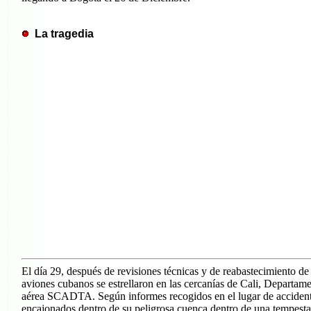
La tragedia
El día 29, después de revisiones técnicas y de reabastecimiento d
aviones cubanos se estrellaron en las cercanías de Cali, Departame
aérea SCADTA. Según informes recogidos en el lugar de accidente, 
encajonados dentro de su peligrosa cuenca dentro de una tempestad