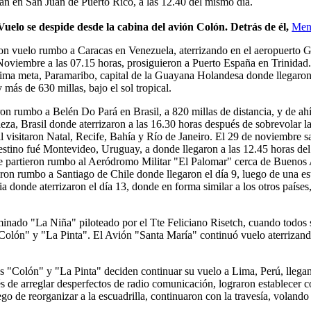
zan en San Juan de Puerto Rico, a las 12.40 del mismo día.
Vuelo se despide desde la cabina del avión Colón. Detrás de él,
Men
ron vuelo rumbo a Caracas en Venezuela, aterrizando en el aeropuerto G
 Noviembre a las 07.15 horas, prosiguieron a Puerto España en Trinidad. 
xima meta, Paramaribo, capital de la Guayana Holandesa donde llegaron 
más de 630 millas, bajo el sol tropical.
on rumbo a Belén Do Pará en Brasil, a 820 millas de distancia, y de ahí 
leza, Brasil donde aterrizaron a las 16.30 horas después de sobrevolar 
l visitaron Natal, Recife, Bahía y Río de Janeiro. El 29 de noviembre s
estino fué Montevideo, Uruguay, a donde llegaron a las 12.45 horas de
mbre partieron rumbo al Aeródromo Militar "El Palomar" cerca de Buenos 
eron rumbo a Santiago de Chile donde llegaron el día 9, luego de una est
 donde aterrizaron el día 13, donde en forma similar a los otros países
minado "La Niña" piloteado por el Tte Feliciano Risetch, cuando todos 
s "Colón" y "La Pinta". El Avión "Santa María" continuó vuelo aterrizan
s "Colón" y "La Pinta" deciden continuar su vuelo a Lima, Perú, llegan
 de arreglar desperfectos de radio comunicación, lograron establecer c
ego de reorganizar a la escuadrilla, continuaron con la travesía, volan