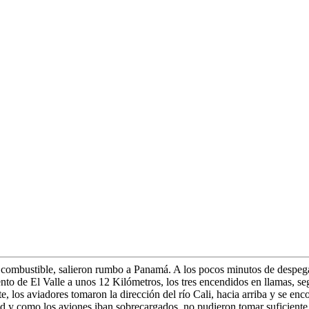
e combustible, salieron rumbo a Panamá. A los pocos minutos de despega
nto de El Valle a unos 12 Kilómetros, los tres encendidos en llamas, seg
los aviadores tomaron la dirección del río Cali, hacia arriba y se enc
 y como los aviones iban sobrecargados, no pudieron tomar suficiente a