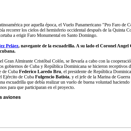
atinoamérica por aquella época, el Vuelo Panamericano "Pro Faro de C
a recorrer los cielos del hemisferio occidental después de la Quinta C
ortaba a erigir Faro Monumental en Santo Domingo.
ez Peláez
, navegante de la escuadrilla. A su lado el Coronel Angel 
 cubana.
el Gran Almirante Cristóbal Colón, se llevaría a cabo con la cooperació
s gobiernos de Cuba y República Dominicana se hicieron receptivos de
te de Cuba
Federico Laredo Bru
, el presidente de República Domini
el Ejército de Cuba
Fulgencio Batista
, y el jefe de la Marina de Guer
una escuadrilla que debía realizar un vuelo de buena voluntad haciendo 
nos para que participaran en el proyecto.
s aviones