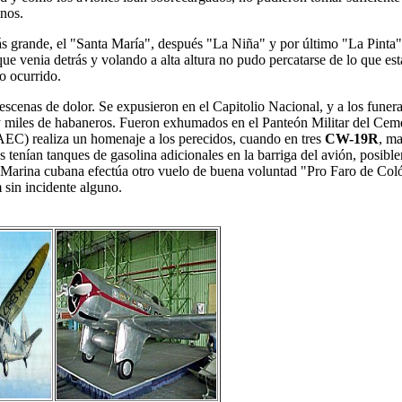
anos.
más grande, el "Santa María", después "La Niña" y por último "La Pinta"
ue venia detrás y volando a alta altura no pudo percatarse de lo que es
o ocurrido.
scenas de dolor. Se expusieron en el Capitolio Nacional, y a los funeral
y miles de habaneros. Fueron exhumados en el Panteón Militar del Cem
EC) realiza un homenaje a los perecidos, cuando en tres
CW-19R
, ma
 tenían tanques de gasolina adicionales en la barriga del avión, posibl
 Marina cubana efectúa otro vuelo de buena voluntad "Pro Faro de Col
 sin incidente alguno.