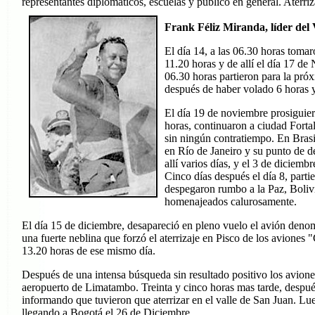
representantes diplomáticos, escuelas y público en general. Aterri
Frank Féliz Miranda, líder del 
El día 14, a las 06.30 horas toma
11.20 horas y de allí el día 17 de
06.30 horas partieron para la pró
después de haber volado 6 horas y 
El día 19 de noviembre prosiguier
horas, continuaron a ciudad Forta
sin ningún contratiempo. En Brasi
en Río de Janeiro y su punto de d
allí varios días, y el 3 de dicie
Cinco días después el día 8, parti
despegaron rumbo a la Paz, Bolivia
homenajeados calurosamente.
El día 15 de diciembre, desapareció en pleno vuelo el avión deno
una fuerte neblina que forzó el aterrizaje en Pisco de los avione
13.20 horas de ese mismo día.
Después de una intensa búsqueda sin resultado positivo los avione
aeropuerto de Limatambo. Treinta y cinco horas mas tarde, después
informando que tuvieron que aterrizar en el valle de San Juan. Lu
llegando a Bogotá el 26 de Diciembre.