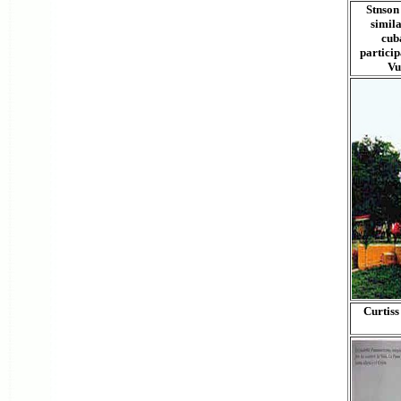
Stnson
simila
cub
particip
Vu
Curtiss