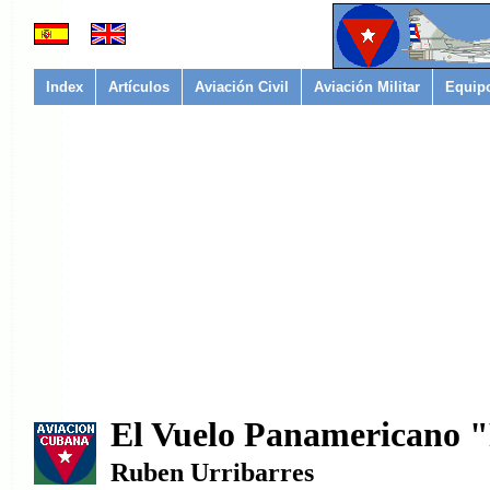
Index
Artículos
Aviación Civil
Aviación Militar
Equip
El Vuelo Panamericano "
Ruben Urribarres